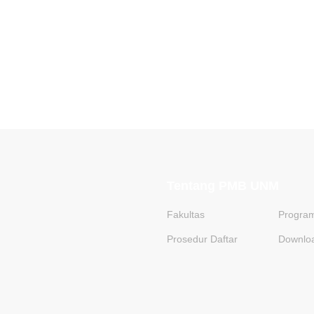
Tentang PMB UNM
Fakultas
Program
Prosedur Daftar
Downloa